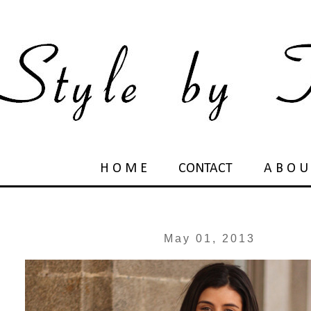
H O M E
CONTACT
A B O U
May 01, 2013