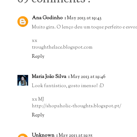
Ana Godinho
1 May 2013 at 19:43
Muito gira. O lenço deu um toque perfeito e esvo
xx
troughthelace.blogspot.com
Reply
Maria João Silva
1 May 2013 at 19:46
Look fantástico, gosto imenso! :D
xx MJ
http://shopaholic-thoughts.blogspot.pt/
Reply
Unknown
1 May 2013 at 19:55