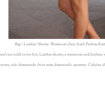
Bag / Loafers/ Shorts/ Waistcoat: Zara; Scarf: Parfois; Kn
en't too cold or too hot. Leather shorts, a waistcoat and loafers,
imavera, não demasiado frios nem demasiado quentes. Calções d