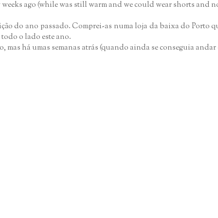
 few weeks ago (while was still warm and we could wear shorts and no
ição do ano passado. Comprei-as numa loja da baixa do Porto qu
todo o lado este ano.
o, mas há umas semanas atrás (quando ainda se conseguia andar de