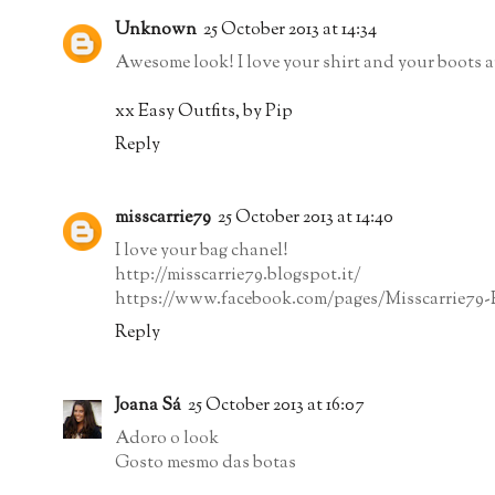
Unknown
25 October 2013 at 14:34
Awesome look! I love your shirt and your boots ar
xx Easy Outfits, by Pip
Reply
misscarrie79
25 October 2013 at 14:40
I love your bag chanel!
http://misscarrie79.blogspot.it/
https://www.facebook.com/pages/Misscarrie79-
Reply
Joana Sá
25 October 2013 at 16:07
Adoro o look
Gosto mesmo das botas