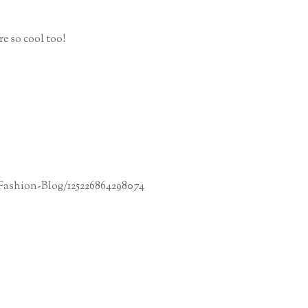
e so cool too!
Fashion-Blog/125226864298074