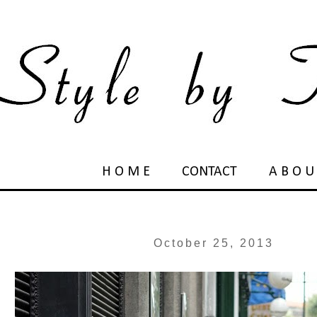
H O M E
CONTACT
A B O U
October 25, 2013