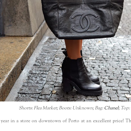
Shorts: Flea Market; Boots: Unknown; Bag:
Chanel
; Top: 
 year in a store on downtown of Porto at an excellent price! The