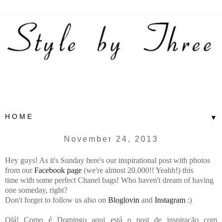
▼
November 24, 2013
Hey guys! As it's Sunday here's our inspirational post with photos
f
rom our
Facebook page
(we're almost 20.000!! Yeahh!) this
time
with some perfect Chanel bags! Who haven't dream of having
one someday, right?
Don't forget to follow us also on
Bloglovin
and
Instagram
:)
Olá! Como é Domingo aqui está o post de inspiração com