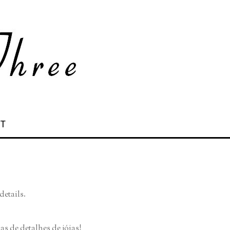
 T
details.
ias de detalhes de jóias!