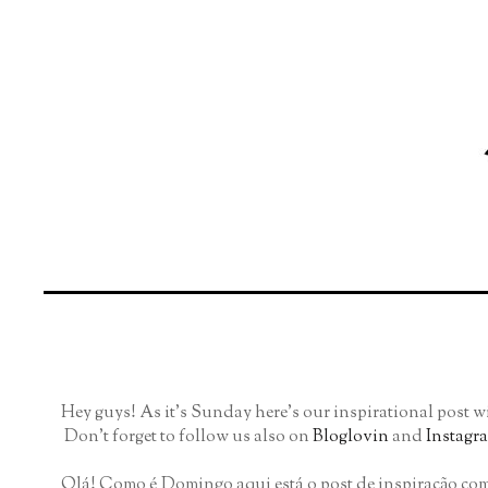
Hey guys! As it's Sunday here's our inspirational post 
Don't forget to follow us also on
Bloglovin
and
Instagr
Olá! Como é Domingo aqui está o post de inspiração com