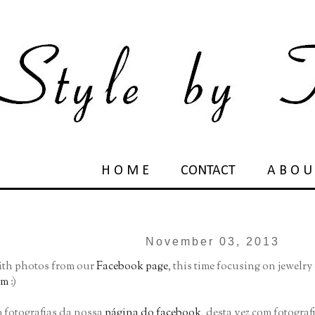
H O M E
CONTACT
A B O U
November 03, 2013
with photos from our
Facebook page
, this time focusing on jewelry 
am
:)
 fotografias da nossa
página do facebook
, desta vez com fotograf