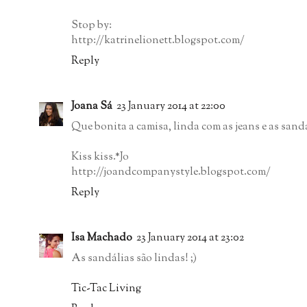
Stop by:
http://katrinelionett.blogspot.com/
Reply
Joana Sá
23 January 2014 at 22:00
Que bonita a camisa, linda com as jeans e as sand
Kiss kiss.*Jo
http://joandcompanystyle.blogspot.com/
Reply
Isa Machado
23 January 2014 at 23:02
As sandálias são lindas! ;)
Tic-Tac Living