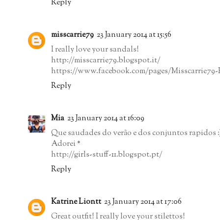
Reply
misscarrie79
23 January 2014 at 15:56
I really love your sandals!
http://misscarrie79.blogspot.it/
https://www.facebook.com/pages/Misscarrie79-
Reply
Mia
23 January 2014 at 16:09
Que saudades do verão e dos conjuntos rapidos :
Adorei *
http://girls-stuff-11.blogspot.pt/
Reply
Katrine Liontt
23 January 2014 at 17:06
Great outfit! I really love your stilettos!