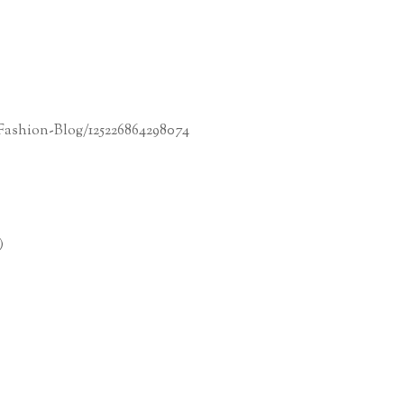
Fashion-Blog/125226864298074
)