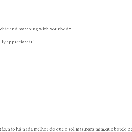
o chic and matching with your body
eally appreciate it!
razão,não há nada melhor do que o sol,mas,para mim,que bordo p