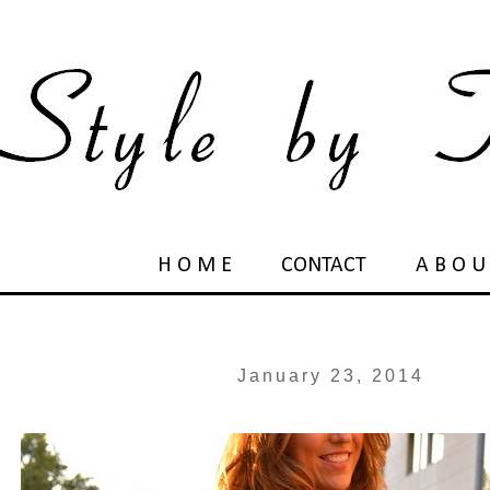
H O M E
CONTACT
A B O U
January 23, 2014