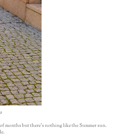
a
e of months but there's nothing like the Summer sun.
de.