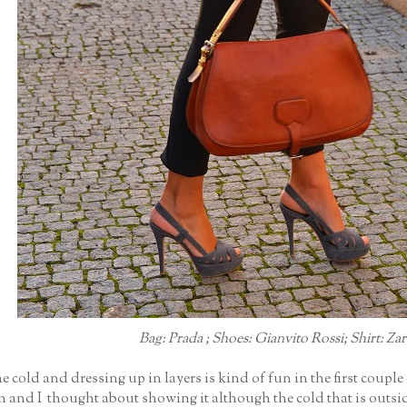
Bag: Prada ; Shoes: Gianvito Rossi; Shirt: Zar
 cold and dressing up in layers is kind of fun in the first coupl
en and I thought about showing it although the cold that is outsi