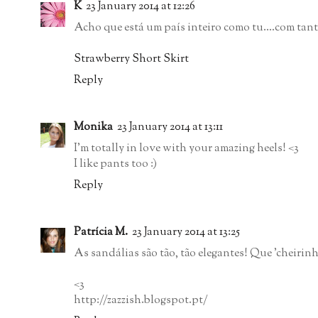
K
23 January 2014 at 12:26
Acho que está um país inteiro como tu....com tant
Strawberry Short Skirt
Reply
Monika
23 January 2014 at 13:11
I'm totally in love with your amazing heels! <3
I like pants too :)
Reply
Patrícia M.
23 January 2014 at 13:25
As sandálias são tão, tão elegantes! Que 'cheirin
<3
http://zazzish.blogspot.pt/