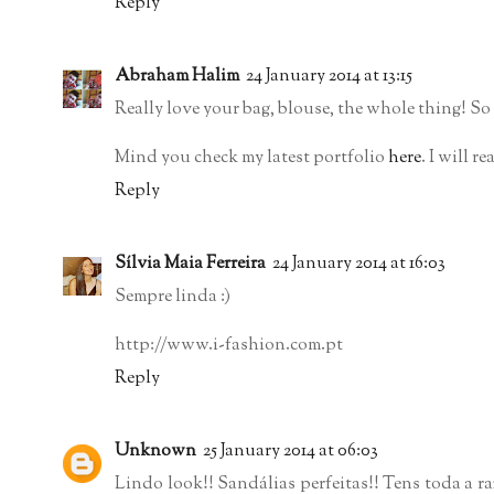
Reply
Abraham Halim
24 January 2014 at 13:15
Really love your bag, blouse, the whole thing! S
Mind you check my latest portfolio
here
. I will r
Reply
Sílvia Maia Ferreira
24 January 2014 at 16:03
Sempre linda :)
http://www.i-fashion.com.pt
Reply
Unknown
25 January 2014 at 06:03
Lindo look!! Sandálias perfeitas!! Tens toda a 