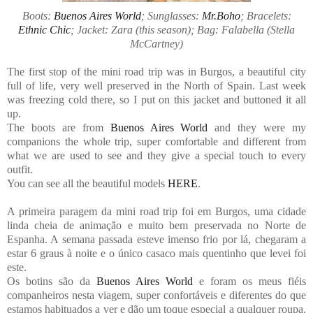
Boots:
Buenos Aires World
; Sunglasses:
Mr.Boho
; Bracelets:
Ethnic Chic
; Jacket: Zara (this season); Bag: Falabella (Stella
McCartney)
The first stop of the mini road trip was in Burgos, a beautiful city
full of life, very well preserved in the North of Spain. Last week
was freezing cold there, so I put on this jacket and buttoned it all
up.
The boots are from
Buenos Aires World
and they were my
companions the whole trip, super comfortable and different from
what we are used to see and they give a special touch to every
outfit.
You can see all the beautiful models
HERE
.
A primeira paragem da mini road trip foi em Burgos, uma cidade
linda cheia de animação e muito bem preservada no Norte de
Espanha. A semana passada esteve imenso frio por lá, chegaram a
estar 6 graus à noite e o único casaco mais quentinho que levei foi
este.
Os botins são da
Buenos Aires World
e foram os meus fiéis
companheiros nesta viagem, super confortáveis e diferentes do que
estamos habituados a ver e dão um toque especial a qualquer roupa.