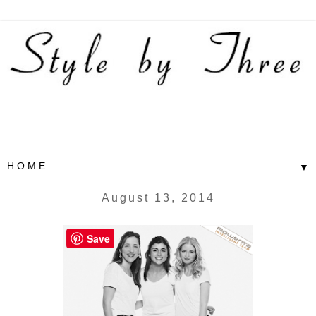
▼
August 13, 2014
Save