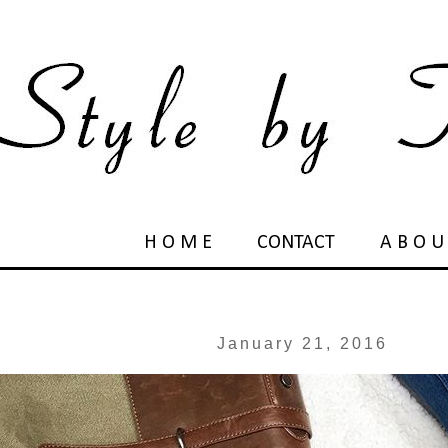
H O M E
CONTACT
A B O U
January 21, 2016