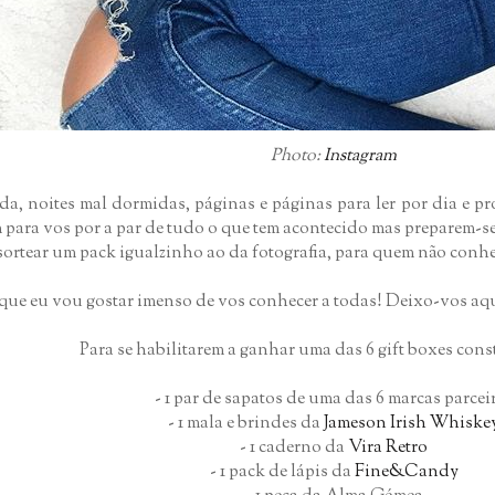
Photo:
Instagram
a, noites mal dormidas, páginas e páginas para ler por dia e pr
em para vos por a par de tudo o que tem acontecido mas preparem-
sortear um pack igualzinho ao da fotografia, para quem não conhec
h que eu vou gostar imenso de vos conhecer a todas! Deixo-vos a
Para se habilitarem a ganhar uma das 6 gift boxes cons
- 1 par de sapatos de uma das 6 marcas parcei
- 1 mala e brindes da
Jameson Irish Whiske
- 1 caderno da
Vira Retro
- 1 pack de lápis da
Fine&Candy