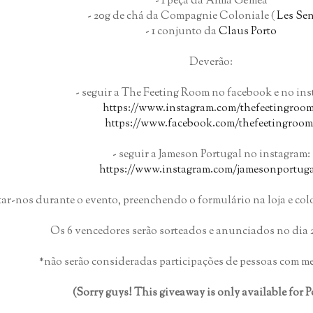
- 1 peça da Alma Gémea
- 20g de chá da Compagnie Coloniale (
Les Se
- 1 conjunto da
Claus Porto
Deverão:
- seguir a The Feeting Room no facebook e no ins
https://www.instagram.com/thefeetingroo
https://www.facebook.com/thefeetingroom
- seguir a Jameson Portugal no instagram:
https://www.instagram.com/jamesonportuga
itar-nos durante o evento, preenchendo o formulário na loja e co
Os 6 vencedores serão sorteados e anunciados no dia 2
*não serão consideradas participações de pessoas com m
(Sorry guys! This giveaway is only available for P