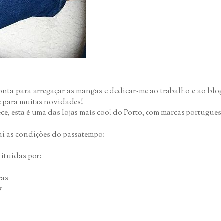
onta para arregaçar as mangas e dedicar-me ao trabalho e ao blo
se para muitas novidades!
e, esta é uma das lojas mais cool do Porto, com marcas portuguesa
qui as condições do passatempo:
tituídas por:
ras
y