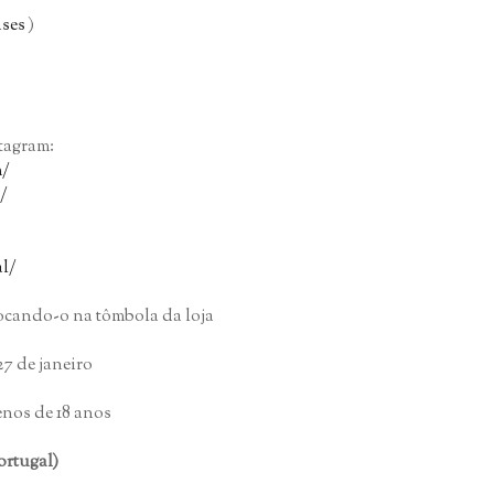
nses
)
tagram:
m/
/
l/
locando-o na tômbola da loja
7 de janeiro
enos de 18 anos
ortugal)