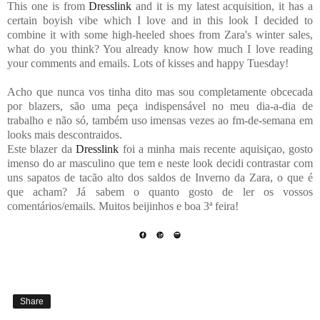
This one is from
Dresslink
and it is my latest acquisition, it has a
certain boyish vibe which I love and in this look I decided to
combine it with some high-heeled shoes from Zara's winter sales,
what do you think? You already know how much I love reading
your comments and emails. Lots of kisses and happy Tuesday!
Acho que nunca vos tinha dito mas sou completamente obcecada
por blazers, são uma peça indispensável no meu dia-a-dia de
trabalho e não só, também uso imensas vezes ao fm-de-semana em
looks mais descontraidos.
Este blazer da
Dresslink
foi a minha mais recente aquisiçao, gosto
imenso do ar masculino que tem e neste look decidi contrastar com
uns sapatos de tacão alto dos saldos de Inverno da Zara, o que é
que acham? Já sabem o quanto gosto de ler os vossos
comentários/emails. Muitos beijinhos e boa 3ª feira!
Share