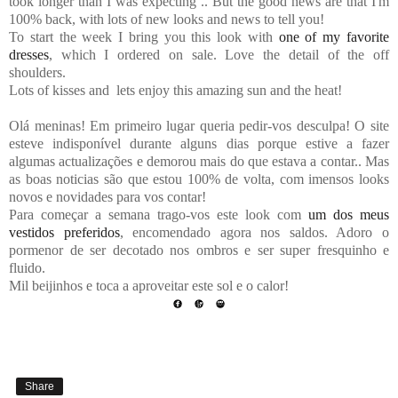
took longer than I was expecting .. But the good news are that I'm
100% back, with lots of new looks and news to tell you!
To start the week I bring you this look with
one of my favorite
dresses
, which I ordered on sale. Love the detail of the off
shoulders.
Lots of kisses and lets enjoy this amazing sun and the heat!
Olá meninas! Em primeiro lugar queria pedir-vos desculpa! O site
esteve indisponível durante alguns dias porque estive a fazer
algumas actualizações e demorou mais do que estava a contar.. Mas
as boas noticias são que estou 100% de volta, com imensos looks
novos e novidades para vos contar!
Para começar a semana trago-vos este look com
um dos meus
vestidos preferidos
, encomendado agora nos saldos. Adoro o
pormenor de ser decotado nos ombros e ser super fresquinho e
fluido.
Mil beijinhos e toca a aproveitar este sol e o calor!
Share