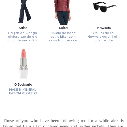
Those of you who have been following me for a while already
know that I am a fan of flared jeans and leather jackets. They are,