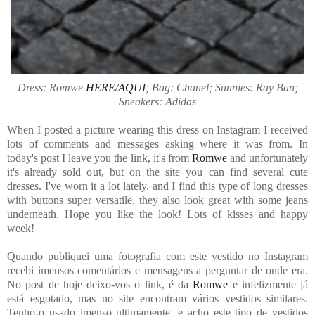
Dress: Romwe
HERE/AQUI
; Bag: Chanel; Sunnies: Ray Ban;
Sneakers: Adidas
When I posted a picture wearing this dress on Instagram I received
lots of comments and messages asking where it was from. In
today's post I leave you the link, it's from
Romwe
and unfortunately
it's already sold out, but on the site you can find several cute
dresses. I've worn it a lot lately, and I find this type of long dresses
with buttons super versatile, they also look great with some jeans
underneath. Hope you like the look! Lots of kisses and happy
week!
Quando publiquei uma fotografia com este vestido no Instagram
recebi imensos comentários e mensagens a perguntar de onde era.
No post de hoje deixo-vos o link, é da
Romwe
e infelizmente já
está esgotado, mas no site encontram vários vestidos similares.
Tenho-o usado imenso ultimamente, e acho este tipo de vestidos