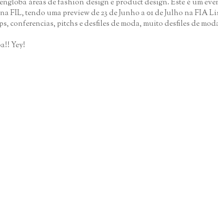
e engloba áreas de fashion design e product design. Este é um ev
o na FIL, tendo uma preview de 23 de Junho a 01 de Julho na FIA Li
, conferencias, pitchs e desfiles de moda, muito desfiles de mod
a!! Yey!