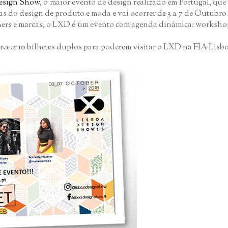
esign Show
, o maior evento de design realizado em Portugal, qu
reas do design de produto e moda e vai ocorrer de 3 a 7 de Outubr
ners e marcas, o LXD é um evento com agenda dinâmica: workshops
recer 10 bilhetes duplos para poderem visitar o LXD na FIA Lisbo