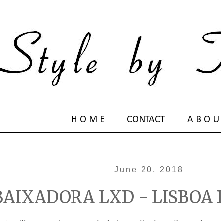
H O M E
CONTACT
A B O U
June 20, 2018
AIXADORA LXD - LISBOA 