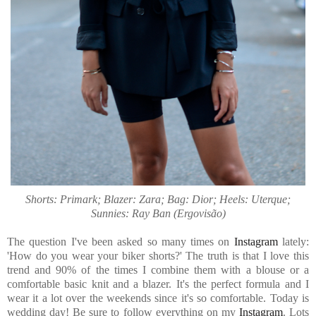
Shorts: Primark; Blazer: Zara; Bag: Dior; Heels: Uterque;
Sunnies: Ray Ban (Ergovisão)
The question I've been asked so many times on
Instagram
lately:
'How do you wear your biker shorts?' The truth is that I love this
trend and 90% of the times I combine them with a blouse or a
comfortable basic knit and a blazer. It's the perfect formula and I
wear it a lot over the weekends since it's so comfortable. Today is
wedding day! Be sure to follow everything on my
Instagram
. Lots