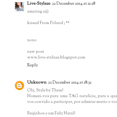
Live-Style20
22 December 2014 at 11:28
amazing ;0))
kissed From Poland ; **
xoxo
new post
www.live-style20.blogspot.com
Reply
Unknown
22 December 2014 at 18:31
Olá, Style by Three!
Nomeei-vos para uma TAG natalícia, para a qual
vos convido a participar, por admirar muito o vos
Beijinhos e um Feliz Natal!