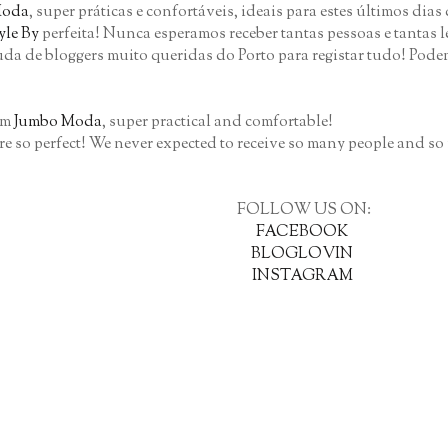
Moda
, super práticas e confortáveis, ideais para estes últimos dia
yle By
perfeita! Nunca esperamos receber tantas pessoas e tantas l
juda de bloggers muito queridas do Porto para registar tudo! Pod
om
Jumbo Moda
, super practical and comfortable!
 so perfect! We never expected to receive so many people and so 
FOLLOW US ON:
FACEBOOK
BLOGLOVIN
INSTAGRAM