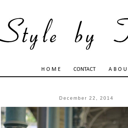
H O M E
CONTACT
A B O U
December 22, 2014