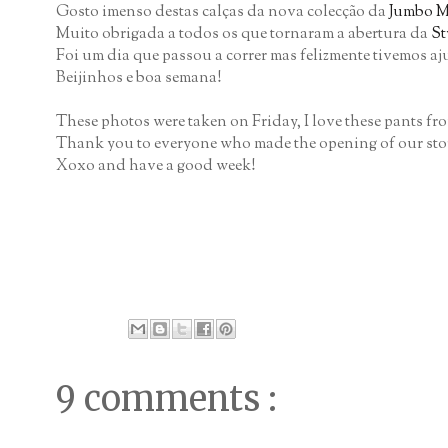
Gosto imenso destas calças da nova colecção da
Jumbo 
Muito obrigada a todos os que tornaram a abertura da
St
Foi um dia que passou a correr mas felizmente tivemos a
Beijinhos e boa semana!
These photos were taken on Friday, I love these pants fr
Thank you to everyone who made the opening of our store
Xoxo and have a good week!
9 comments :