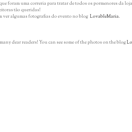
s que foram uma correria para tratar de todos os pormenores da loj
eitoras tão queridas!
em ver algumas fotografias do evento no blog
LovableMaria
.
many dear readers! You can see some of the photos on the blog
Lo