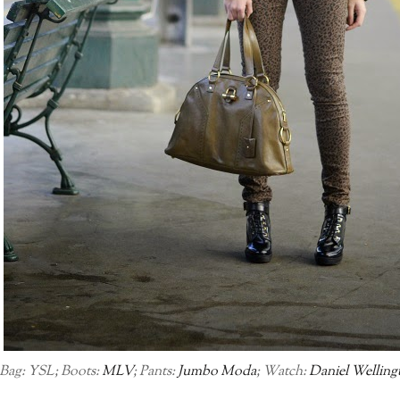
Bag: YSL; Boots:
MLV
; Pants:
Jumbo Moda
; Watch:
Daniel Welling