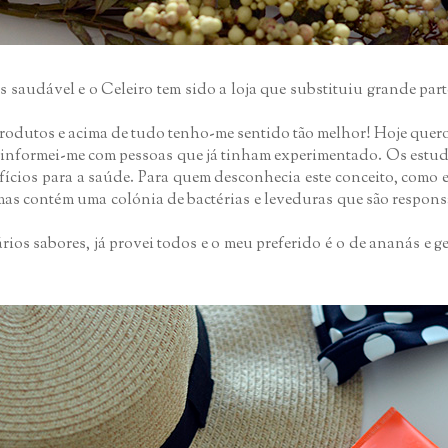
is saudável e o Celeiro tem sido a loja que substituiu grande p
 produtos e acima de tudo tenho-me sentido tão melhor! Hoje que
informei-me com pessoas que já tinham experimentado. Os estudos
cios para a saúde. Para quem desconhecia este conceito, como
 mas contém uma colónia de bactérias e leveduras que são respon
os sabores, já provei todos e o meu preferido é o de ananás e 