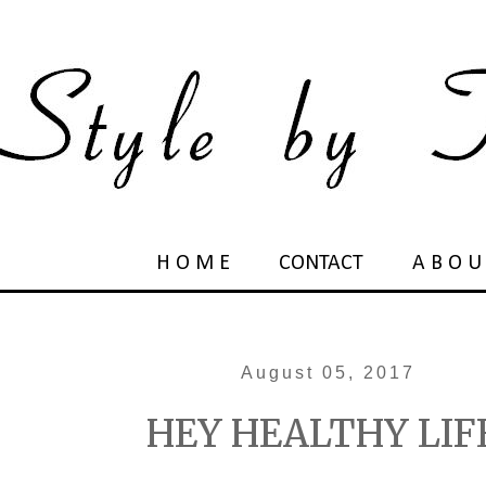
H O M E
CONTACT
A B O U
August 05, 2017
HEY HEALTHY LIF