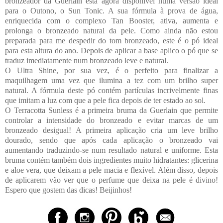
bronzeador da Guerlain está agora disponível numa versão ideal
para o Outono, o Sun Tonic. A sua fórmula à prova de água,
enriquecida com o complexo Tan Booster, ativa, aumenta e
prolonga o bronzeado natural da pele. Como ainda não estou
preparada para me despedir do tom bronzeado, este é o pó ideal
para esta altura do ano. Depois de aplicar a base aplico o pó que se
traduz imediatamente num bronzeado leve e natural.
O Ultra Shine, por sua vez, é o perfeito para finalizar a
maquilhagem uma vez que ilumina a tez com um brilho super
natural. A fórmula deste pó contém partículas incrivelmente finas
que imitam a luz com que a pele fica depois de ter estado ao sol.
O Terracotta Sunless é a primeira bruma da Guerlain que permite
controlar a intensidade do bronzeado e evitar marcas de um
bronzeado desigual! A primeira aplicação cria um leve brilho
dourado, sendo que após cada aplicação o bronzeado vai
aumentando traduzindo-se num resultado natural e uniforme. Esta
bruma contém também dois ingredientes muito hidratantes: glicerina
e aloe vera, que deixam a pele macia e flexível. Além disso, depois
de aplicarem vão ver que o perfume que deixa na pele é divino!
Espero que gostem das dicas! Beijinhos!