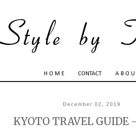
H O M E
CONTACT
A B O U
December 02, 2019
KYOTO TRAVEL GUIDE - 